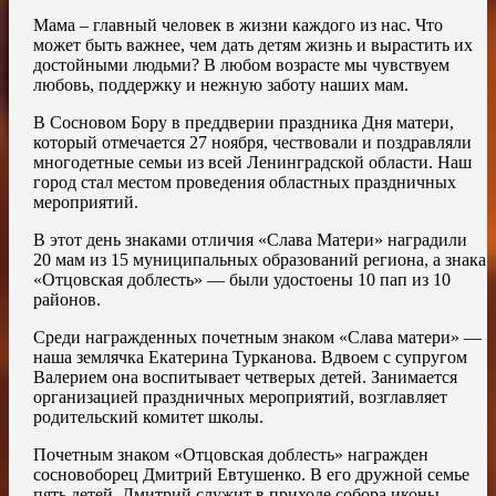
Мама – главный человек в жизни каждого из нас. Что
может быть важнее, чем дать детям жизнь и вырастить их
достойными людьми? В любом возрасте мы чувствуем
любовь, поддержку и нежную заботу наших мам.
В Сосновом Бору в преддверии праздника Дня матери,
который отмечается 27 ноября, чествовали и поздравляли
многодетные семьи из всей Ленинградской области. Наш
город стал местом проведения областных праздничных
мероприятий.
В этот день знаками отличия «Слава Матери» наградили
20 мам из 15 муниципальных образований региона, а знака
«Отцовская доблесть» ― были удостоены 10 пап из 10
районов.
Среди награжденных почетным знаком «Слава матери» —
наша землячка Екатерина Турканова. Вдвоем с супругом
Валерием она воспитывает четверых детей. Занимается
организацией праздничных мероприятий, возглавляет
родительский комитет школы.
Почетным знаком «Отцовская доблесть» награжден
сосновоборец Дмитрий Евтушенко. В его дружной семье
пять детей. Дмитрий служит в приходе собора иконы