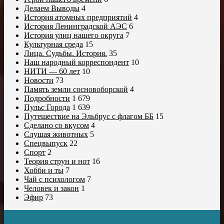
Делаем Выводы
4
История атомных предприятий
4
История Ленинградской АЭС
6
История улиц нашего округа
7
Культурная среда
15
Лица. Судьбы. История.
35
Наш народный корреспондент
10
НИТИ — 60 лет
10
Новости
73
Память земли сосновоборской
4
Подробности
1 679
Пульс Города
1 639
Путешествие на Эльбрус с флагом ББ
15
Сделано со вкусом
4
Слушая животных
5
Спецвыпуск
22
Спорт
2
Теория струн и нот
16
Хобби и ты
7
Чай с психологом
7
Человек и закон
1
Эфир
73