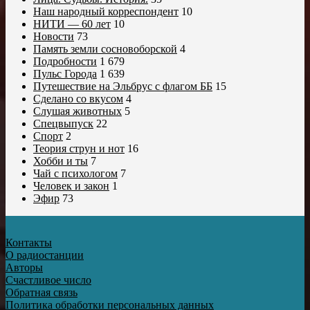
Наш народный корреспондент
10
НИТИ — 60 лет
10
Новости
73
Память земли сосновоборской
4
Подробности
1 679
Пульс Города
1 639
Путешествие на Эльбрус с флагом ББ
15
Сделано со вкусом
4
Слушая животных
5
Спецвыпуск
22
Спорт
2
Теория струн и нот
16
Хобби и ты
7
Чай с психологом
7
Человек и закон
1
Эфир
73
Контакты
О радиостанции
Авторы
Счастливое число
Обратная связь
Политика обработки персональных данных