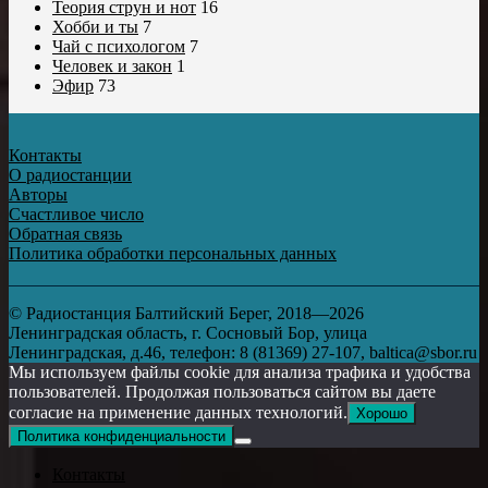
Теория струн и нот
16
Хобби и ты
7
Чай с психологом
7
Человек и закон
1
Эфир
73
Контакты
О радиостанции
Авторы
Счастливое число
Обратная связь
Политика обработки персональных данных
© Радиостанция Балтийский Берег, 2018—2026
Ленинградская область, г. Сосновый Бор, улица
Ленинградская, д.46, телефон: 8 (81369) 27-107, baltica@sbor.ru
Мы используем файлы cookie для анализа трафика и удобства
пользователей. Продолжая пользоваться сайтом вы даете
согласие на применение данных технологий.
Хорошо
Политика конфиденциальности
Контакты