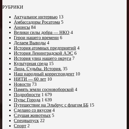
РУБРИКИ
Актуальное интервью
13
Амбассадоры Росатома
5
Анонсы
84
Велики силы добра — НКО
4
Герои нашего времени
6
Делаем Выводы
4
История атомных предприятий
4
История Ленинградской АЭС
6
История улиц нашего округа
7
Культурная среда
15
Лица. Судьбы. История.
35
Наш народный корреспондент
10
НИТИ — 60 лет
10
Новости
73
Память земли сосновоборской
4
Подробности
1 679
Пульс Города
1 639
Путешествие на Эльбрус с флагом ББ
15
Сделано со вкусом
4
Слушая животных
5
Спецвыпуск
22
Спорт
2