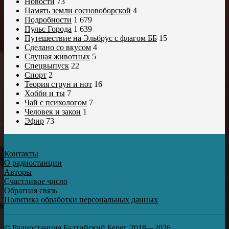
Новости
73
Память земли сосновоборской
4
Подробности
1 679
Пульс Города
1 639
Путешествие на Эльбрус с флагом ББ
15
Сделано со вкусом
4
Слушая животных
5
Спецвыпуск
22
Спорт
2
Теория струн и нот
16
Хобби и ты
7
Чай с психологом
7
Человек и закон
1
Эфир
73
Контакты
О радиостанции
Авторы
Счастливое число
Обратная связь
Политика обработки персональных данных
© Радиостанция Балтийский Берег, 2018—2026