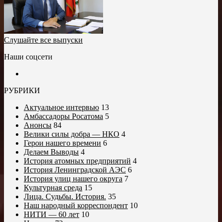
Слушайте все выпуски
Наши соцсети
РУБРИКИ
Актуальное интервью
13
Амбассадоры Росатома
5
Анонсы
84
Велики силы добра — НКО
4
Герои нашего времени
6
Делаем Выводы
4
История атомных предприятий
4
История Ленинградской АЭС
6
История улиц нашего округа
7
Культурная среда
15
Лица. Судьбы. История.
35
Наш народный корреспондент
10
НИТИ — 60 лет
10