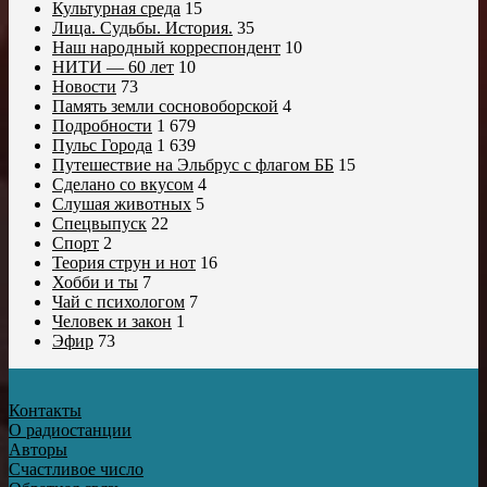
Культурная среда
15
Лица. Судьбы. История.
35
Наш народный корреспондент
10
НИТИ — 60 лет
10
Новости
73
Память земли сосновоборской
4
Подробности
1 679
Пульс Города
1 639
Путешествие на Эльбрус с флагом ББ
15
Сделано со вкусом
4
Слушая животных
5
Спецвыпуск
22
Спорт
2
Теория струн и нот
16
Хобби и ты
7
Чай с психологом
7
Человек и закон
1
Эфир
73
Контакты
О радиостанции
Авторы
Счастливое число