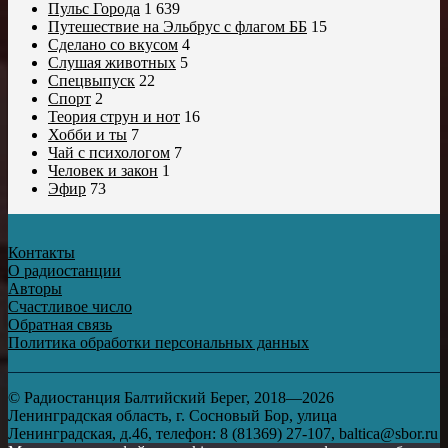
Пульс Города
1 639
Путешествие на Эльбрус с флагом ББ
15
Сделано со вкусом
4
Слушая животных
5
Спецвыпуск
22
Спорт
2
Теория струн и нот
16
Хобби и ты
7
Чай с психологом
7
Человек и закон
1
Эфир
73
Контакты
О радиостанции
Авторы
Счастливое число
Обратная связь
Политика обработки персональных данных
© Радиостанция Балтийский Берег, 2018—2026
Ленинградская область, г. Сосновый Бор, улица
Ленинградская, д.46, телефон: 8 (81369) 27-107, baltica@sbor.ru