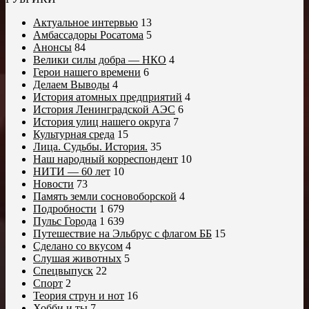
Актуальное интервью
13
Амбассадоры Росатома
5
Анонсы
84
Велики силы добра — НКО
4
Герои нашего времени
6
Делаем Выводы
4
История атомных предприятий
4
История Ленинградской АЭС
6
История улиц нашего округа
7
Культурная среда
15
Лица. Судьбы. История.
35
Наш народный корреспондент
10
НИТИ — 60 лет
10
Новости
73
Память земли сосновоборской
4
Подробности
1 679
Пульс Города
1 639
Путешествие на Эльбрус с флагом ББ
15
Сделано со вкусом
4
Слушая животных
5
Спецвыпуск
22
Спорт
2
Теория струн и нот
16
Хобби и ты
7