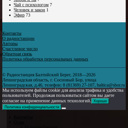
Чай с психологом
7
Человек и закон
1
Эфир
73
Контакты
О радиостанции
Авторы
Счастливое число
Обратная связь
Политика обработки персональных данных
© Радиостанция Балтийский Берег, 2018—2026
Ленинградская область, г. Сосновый Бор, улица
Ленинградская, д.46, телефон: 8 (81369) 27-107, baltica@sbor.ru
Мы используем файлы cookie для анализа трафика и удобства
пользователей. Продолжая пользоваться сайтом вы даете
согласие на применение данных технологий.
Хорошо
Политика конфиденциальности
Контакты
О нас
О радиостанции