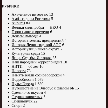
РУБРИКИ
Актуальное интервью
13
Амбассадоры Росатома
5
Анонсы
84
Велики силы добра — НКО
4
Герои нашего времени
6
Делаем Выводы
4
История атомных предприятий
4
История Ленинградской АЭС
6
История улиц нашего округа
7
Культурная среда
15
Лица. Судьбы. История.
35
Наш народный корреспондент
10
НИТИ — 60 лет
10
Новости
73
Память земли сосновоборской
4
Подробности
1 679
Пульс Города
1 639
Путешествие на Эльбрус с флагом ББ
15
Сделано со вкусом
4
Слушая животных
5
Спецвыпуск
22
Спорт
2