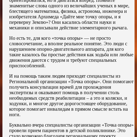
ориентироваться, но и двигаться вперед. Помните
знаменитые слова одного из величайших ученых в мире,
блестящего математика, физика, астронома, инженера и
изобретателя Архимеда «Дайте мне точку опоры, и я
переверну Землю»? Они касались области науки и
механики и описывали действие элементарного рычага.
Но есть те, для кого «точка опоры» — не просто
словосочетание, а вполне реальное понятие. Это люди с
нарушением опорно-двигательного аппарата, для кого
такие казалось бы простые действия как ходьба или любые
движения даются с трудом и требуют специальных
приспособлений.
И на помощь таким людям приходят специалисты из
Региональной организации «Точка опоры». Они помогают
получить консультации врачей для прохождения
экспертизы и оказывают помощь в получении столь
необходимых средств реабилитации – а это и коляски, и
ходунки, и многое другое дорогостоящее оборудование,
которое помогает инвалидам в прямом смысле встать на
ноги.
Буквально вчера специалисты организации «Точка опоры»
провели прием пациентов в детской поликлинике. Это
стало возможно благодаря региональному проекту,