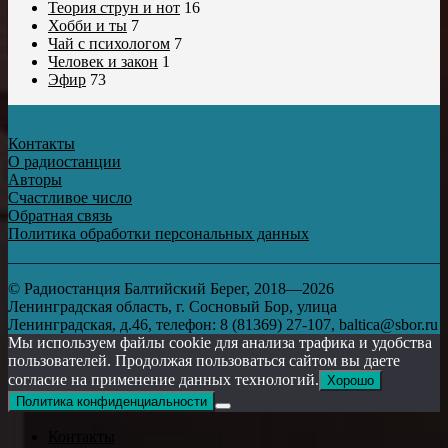
Теория струн и нот
16
Хобби и ты
7
Чай с психологом
7
Человек и закон
1
Эфир
73
Контакты
О радиостанции
Авторы
Счастливое число
Обратная связь
Политика обработки персональных данных
© Радиостанция Балтийский Берег, 2018—2026
Ленинградская область, г. Сосновый Бор, улица
Ленинградская, д.46, телефон: 8 (81369) 27-107, baltica@sbor.ru
Мы используем файлы cookie для анализа трафика и удобства
пользователей. Продолжая пользоваться сайтом вы даете
согласие на применение данных технологий.
Хорошо
Политика конфиденциальности
Контакты