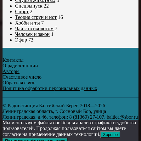
Слушая животных
5
Спецвыпуск
22
Спорт
2
Теория струн и нот
16
Хобби и ты
7
Чай с психологом
7
Человек и закон
1
Эфир
73
Контакты
О радиостанции
Авторы
Счастливое число
Обратная связь
Политика обработки персональных данных
© Радиостанция Балтийский Берег, 2018—2026
Ленинградская область, г. Сосновый Бор, улица
Ленинградская, д.46, телефон: 8 (81369) 27-107, baltica@sbor.ru
Мы используем файлы cookie для анализа трафика и удобства
пользователей. Продолжая пользоваться сайтом вы даете
согласие на применение данных технологий.
Хорошо