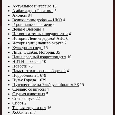
Актуальное интервью
13
Амбассадоры Росатома
5
Анонсы
84
Велики силы добра — НКО
4
Герои нашего времени
6
Делаем Выводы
4
История атомных предприятий
4
История Ленинградской АЭС
6
История улиц нашего округа
7
Культурная среда
15
Лица. Судьбы. История.
35
Наш народный корреспондент
10
НИТИ — 60 лет
10
Новости
73
Память земли сосновоборской
4
Подробности
1 679
Пульс Города
1 639
Путешествие на Эльбрус с флагом ББ
15
Сделано со вкусом
4
Слушая животных
5
Спецвыпуск
22
Спорт
2
Теория струн и нот
16
Хобби и ты
7