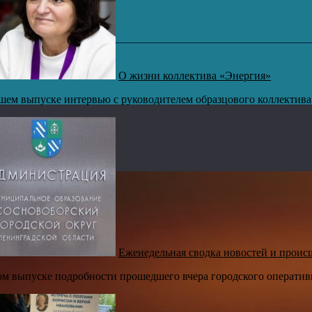
О жизни коллектива «Энергия»
шем выпуске интервью с руководителем образцового коллектива 
Еженедельная сводка новостей и происш
ом выпуске подробности прошедшего вчера городского оператив