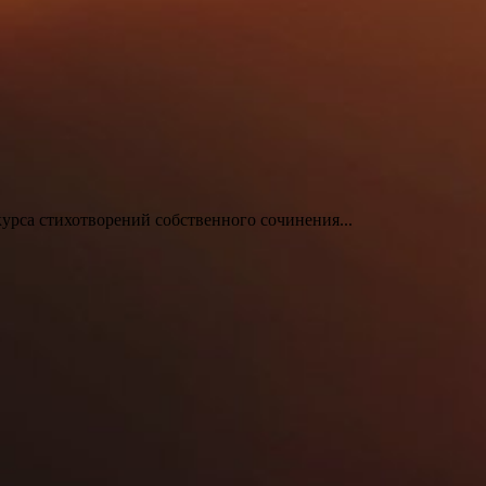
урса стихотворений собственного сочинения...