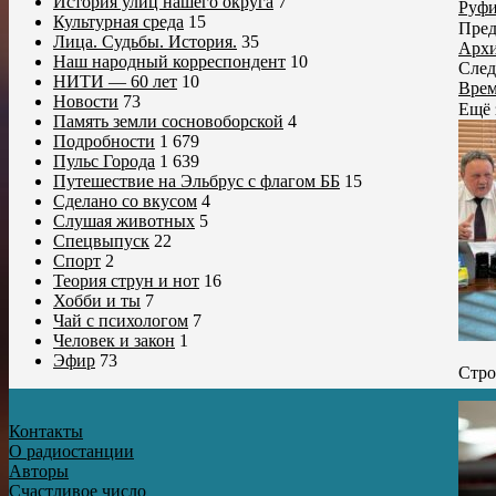
История улиц нашего округа
7
Руфи
Культурная среда
15
Пред
Лица. Судьбы. История.
35
Архи
Наш народный корреспондент
10
След
НИТИ — 60 лет
10
Врем
Новости
73
Ещё 
Память земли сосновоборской
4
Подробности
1 679
Пульс Города
1 639
Путешествие на Эльбрус с флагом ББ
15
Сделано со вкусом
4
Слушая животных
5
Спецвыпуск
22
Спорт
2
Теория струн и нот
16
Хобби и ты
7
Чай с психологом
7
Человек и закон
1
Эфир
73
Стро
Контакты
О радиостанции
Авторы
Счастливое число