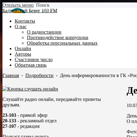
Открыть меню
Поиск
Балтийский Берег 103 FM
Контакты
О нас
О радиостанции
Противодействие коррупции
Обработка персональных данных
Онлайн
Авторы
Счастливое число
Обратная связь
Главная
›
Подробности
›
День информированности в ГК «Ро
Де
Слушайте радио онлайн, передавайте приветы
друзьям.
10.0
23-103
- прямой эфир
День
20-133
- рекламный отдел
О пл
27-107
- редакция
Фото
Подкаст главы округа