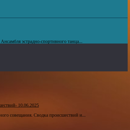
Ансамбля эстрадно-спортивного танца...
ествий- 10.06.2025
ного совещания. Сводка происшествий и...