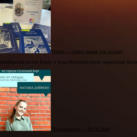
Осень — самое время для поэзии!
овоборские поэты Борис и Вера Ивановы стали лауреатами Конк
Подробности — 29.10.2020