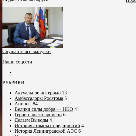
Прос
Слушайте все выпуски
Наши соцсети
РУБРИКИ
Актуальное интервью
13
Амбассадоры Росатома
5
Анонсы
84
Велики силы добра — НКО
4
Герои нашего времени
6
Делаем Выводы
4
История атомных предприятий
4
История Ленинградской АЭС
6