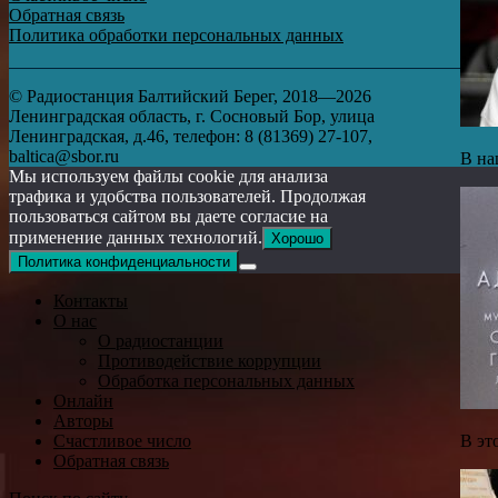
Обратная связь
Политика обработки персональных данных
© Радиостанция Балтийский Берег, 2018—2026
Ленинградская область, г. Сосновый Бор, улица
Ленинградская, д.46, телефон: 8 (81369) 27-107,
baltica@sbor.ru
В на
Мы используем файлы cookie для анализа
трафика и удобства пользователей. Продолжая
пользоваться сайтом вы даете согласие на
применение данных технологий.
Хорошо
Политика конфиденциальности
Контакты
О нас
О радиостанции
Противодействие коррупции
Обработка персональных данных
Онлайн
Авторы
В эт
Счастливое число
Обратная связь