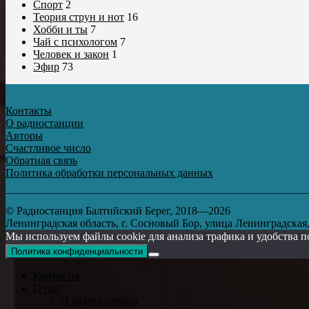
Спорт
2
Теория струн и нот
16
Хобби и ты
7
Чай с психологом
7
Человек и закон
1
Эфир
73
Контакты
О радиостанции
Авторы
Счастливое число
Обратная связь
Политика обработки персональных данных
© Радиостанция Балтийский Берег, 2018—2026
Ленинградская область, г. Сосновый Бор, улица Ленинградская, д
Мы используем файлы cookie для анализа трафика и удобства п
Политика конфиденциальности
Контакты
О нас
О радиостанции