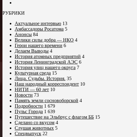
РУБРИКИ
Актуальное интервью
13
Амбассадоры Росатома
5
Анонсы
84
Велики силы добра — НКО
4
Герои нашего времени
6
Делаем Выводы
4
История атомных предприятий
4
История Ленинградской АЭС
6
История улиц нашего округа
7
Культурная среда
15
Лица. Судьбы. История.
35
Наш народный корреспондент
10
НИТИ — 60 лет
10
Новости
73
Память земли сосновоборской
4
Подробности
1 679
Пульс Города
1 639
Путешествие на Эльбрус с флагом ББ
15
Сделано со вкусом
4
Слушая животных
5
Спецвыпуск
22