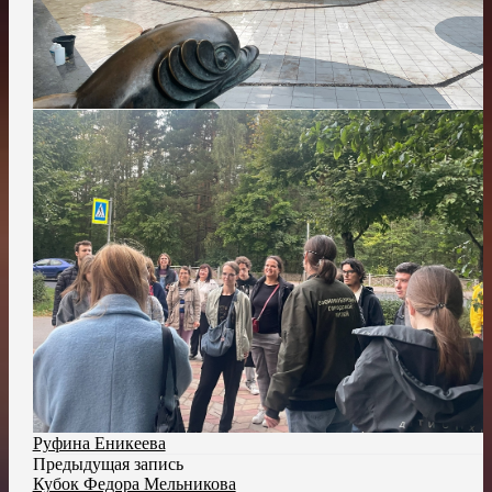
Руфина Еникеева
Предыдущая запись
Кубок Федора Мельникова