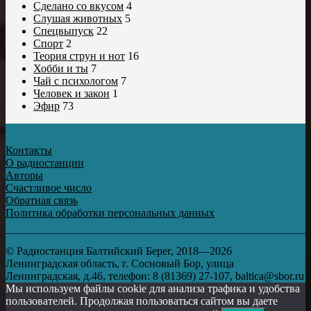
Сделано со вкусом
4
Слушая животных
5
Спецвыпуск
22
Спорт
2
Теория струн и нот
16
Хобби и ты
7
Чай с психологом
7
Человек и закон
1
Эфир
73
Контакты
О радиостанции
Авторы
Счастливое число
Обратная связь
Политика обработки персональных данных
© Радиостанция Балтийский Берег, 2018—2026
Ленинградская область, г. Сосновый Бор, улица
Ленинградская, д.46, телефон: 8 (81369) 27-107, baltica@sbor.ru
Мы используем файлы cookie для анализа трафика и удобства
пользователей. Продолжая пользоваться сайтом вы даете