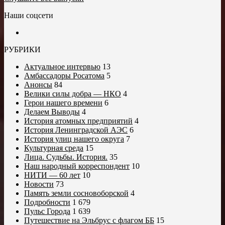
Наши соцсети
РУБРИКИ
Актуальное интервью
13
Амбассадоры Росатома
5
Анонсы
84
Велики силы добра — НКО
4
Герои нашего времени
6
Делаем Выводы
4
История атомных предприятий
4
История Ленинградской АЭС
6
История улиц нашего округа
7
Культурная среда
15
Лица. Судьбы. История.
35
Наш народный корреспондент
10
НИТИ — 60 лет
10
Новости
73
Память земли сосновоборской
4
Подробности
1 679
Пульс Города
1 639
Путешествие на Эльбрус с флагом ББ
15