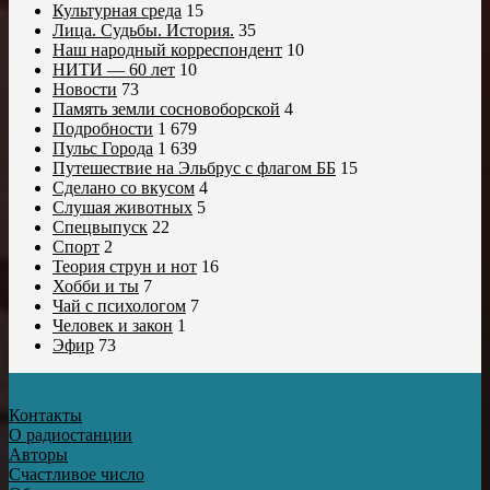
Культурная среда
15
Лица. Судьбы. История.
35
Наш народный корреспондент
10
НИТИ — 60 лет
10
Новости
73
Память земли сосновоборской
4
Подробности
1 679
Пульс Города
1 639
Путешествие на Эльбрус с флагом ББ
15
Сделано со вкусом
4
Слушая животных
5
Спецвыпуск
22
Спорт
2
Теория струн и нот
16
Хобби и ты
7
Чай с психологом
7
Человек и закон
1
Эфир
73
Контакты
О радиостанции
Авторы
Счастливое число