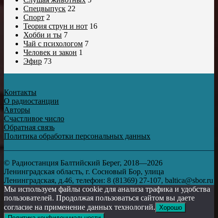
Спецвыпуск
22
Спорт
2
Теория струн и нот
16
Хобби и ты
7
Чай с психологом
7
Человек и закон
1
Эфир
73
Контакты
О радиостанции
Авторы
Счастливое число
Обратная связь
Политика обработки персональных данных
© Радиостанция Балтийский Берег, 2018—2026
Ленинградская область, г. Сосновый Бор, улица
Ленинградская, д.46, телефон: 8 (81369) 27-107, baltica@sbor.ru
Мы используем файлы cookie для анализа трафика и удобства
пользователей. Продолжая пользоваться сайтом вы даете
согласие на применение данных технологий.
Хорошо
Политика конфиденциальности