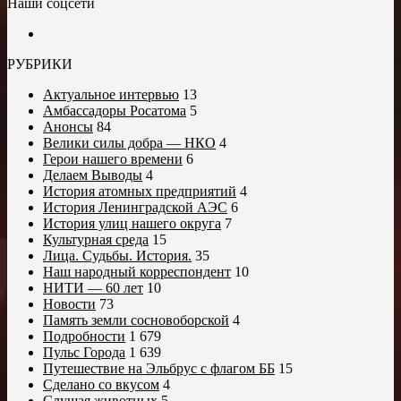
Наши соцсети
РУБРИКИ
Актуальное интервью
13
Амбассадоры Росатома
5
Анонсы
84
Велики силы добра — НКО
4
Герои нашего времени
6
Делаем Выводы
4
История атомных предприятий
4
История Ленинградской АЭС
6
История улиц нашего округа
7
Культурная среда
15
Лица. Судьбы. История.
35
Наш народный корреспондент
10
НИТИ — 60 лет
10
Новости
73
Память земли сосновоборской
4
Подробности
1 679
Пульс Города
1 639
Путешествие на Эльбрус с флагом ББ
15
Сделано со вкусом
4
Слушая животных
5