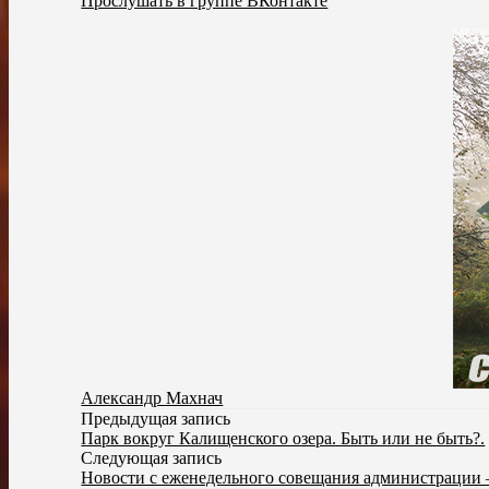
Прослушать в группе ВКонтакте
Александр Махнач
Предыдущая запись
Парк вокруг Калищенского озера. Быть или не быть?.
Следующая запись
Новости с еженедельного совещания администрации 