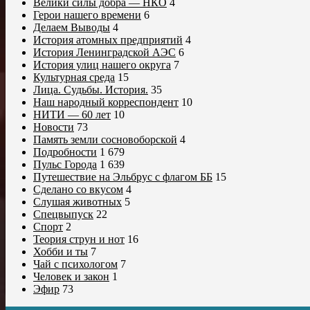
Велики силы добра — НКО
4
Герои нашего времени
6
Делаем Выводы
4
История атомных предприятий
4
История Ленинградской АЭС
6
История улиц нашего округа
7
Культурная среда
15
Лица. Судьбы. История.
35
Наш народный корреспондент
10
НИТИ — 60 лет
10
Новости
73
Память земли сосновоборской
4
Подробности
1 679
Пульс Города
1 639
Путешествие на Эльбрус с флагом ББ
15
Сделано со вкусом
4
Слушая животных
5
Спецвыпуск
22
Спорт
2
Теория струн и нот
16
Хобби и ты
7
Чай с психологом
7
Человек и закон
1
Эфир
73