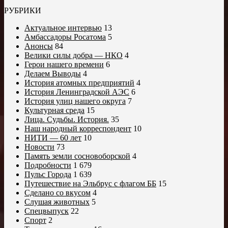
РУБРИКИ
Актуальное интервью
13
Амбассадоры Росатома
5
Анонсы
84
Велики силы добра — НКО
4
Герои нашего времени
6
Делаем Выводы
4
История атомных предприятий
4
История Ленинградской АЭС
6
История улиц нашего округа
7
Культурная среда
15
Лица. Судьбы. История.
35
Наш народный корреспондент
10
НИТИ — 60 лет
10
Новости
73
Память земли сосновоборской
4
Подробности
1 679
Пульс Города
1 639
Путешествие на Эльбрус с флагом ББ
15
Сделано со вкусом
4
Слушая животных
5
Спецвыпуск
22
Спорт
2