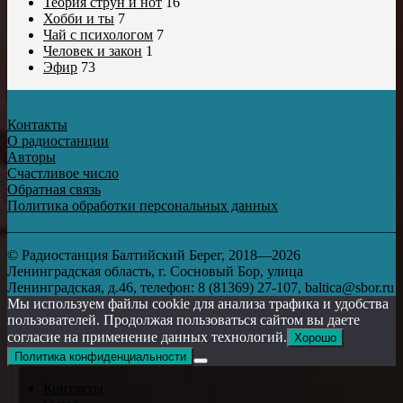
Теория струн и нот
16
Хобби и ты
7
Чай с психологом
7
Человек и закон
1
Эфир
73
Контакты
О радиостанции
Авторы
Счастливое число
Обратная связь
Политика обработки персональных данных
© Радиостанция Балтийский Берег, 2018—2026
Ленинградская область, г. Сосновый Бор, улица
Ленинградская, д.46, телефон: 8 (81369) 27-107, baltica@sbor.ru
Мы используем файлы cookie для анализа трафика и удобства
пользователей. Продолжая пользоваться сайтом вы даете
согласие на применение данных технологий.
Хорошо
Политика конфиденциальности
Контакты