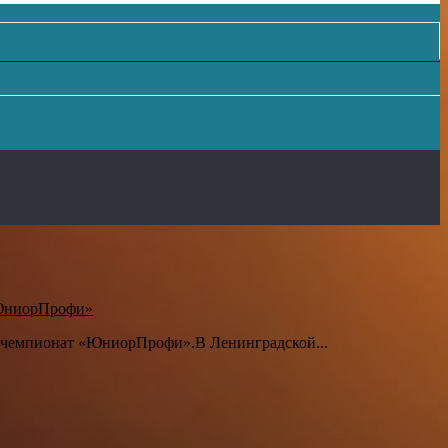
«ЮниорПрофи»
й чемпионат «ЮниорПрофи».В Ленинградской...