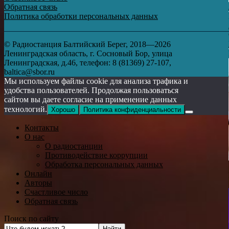
Обратная связь
Политика обработки персональных данных
© Радиостанция Балтийский Берег, 2018—2026
Ленинградская область, г. Сосновый Бор, улица
Ленинградская, д.46, телефон: 8 (81369) 27-107,
baltica@sbor.ru
Мы используем файлы cookie для анализа трафика и
удобства пользователей. Продолжая пользоваться
сайтом вы даете согласие на применение данных
технологий.
Хорошо
Политика конфиденциальности
Контакты
О нас
О радиостанции
Противодействие коррупции
Обработка персональных данных
Онлайн
Авторы
Счастливое число
Обратная связь
Поиск по сайту