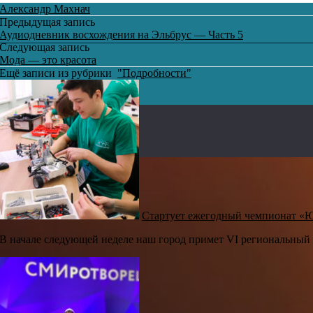
Александр Махнач
Предыдущая запись
Аудиодневник восхождения на Эльбрус — Часть 5
Следующая запись
Мода — это красота
Ещё записи из рубрики
"Подробности"
Стартует ежегодный чемпионат 
В начале следующей неделе наш город примет VI региональны