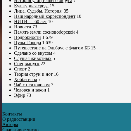
История улиц нашего округа
7
Культурная среда
15
Лица. Судьбы. История.
35
Наш народный корреспондент
10
НИТИ — 60 лет
10
Новости
73
Память земли сосновоборской
4
Подробности
1 679
Пульс Города
1 639
Путешествие на Эльбрус с флагом ББ
15
Сделано со вкусом
4
Слушая животных
5
Спецвыпуск
22
Спорт
2
Теория струн и нот
16
Хобби и ты
7
Чай с психологом
7
Человек и закон
1
Эфир
73
Контакты
О радиостанции
Авторы
Счастливое число