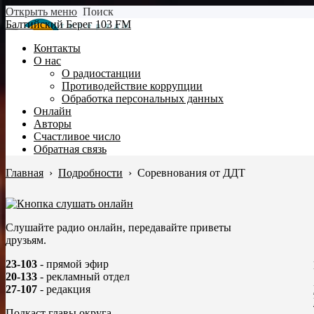
Открыть меню
Поиск
Балтийский Берег 103 FM
Контакты
О нас
О радиостанции
Противодействие коррупции
Обработка персональных данных
Онлайн
Авторы
Счастливое число
Обратная связь
Главная
›
Подробности
›
Соревнования от ДДТ
Слушайте радио онлайн, передавайте приветы
друзьям.
23-103
- прямой эфир
20-133
- рекламный отдел
27-107
- редакция
Подкаст главы округа