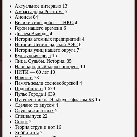
Актуальное интервью
13
Амбассадоры Росатома
5
Анонсы
84
Велики силы добра — НКО
4
Герои нашего времени
6
Делаем Выводы
4
История атомных предприятий
4
История Ленинградской АЭС
6
История улиц нашего округа
7
Культурная среда
15
Лица. Судьбы. История.
35
Наш народный корреспондент
10
НИТИ — 60 лет
10
Новости
73
Память земли сосновоборской
4
Подробности
1 679
Пульс Города
1 639
Путешествие на Эльбрус с флагом ББ
15
Сделано со вкусом
4
Слушая животных
5
Спецвыпуск
22
Спорт
2
Теория струн и нот
16
Хобби и ты
7