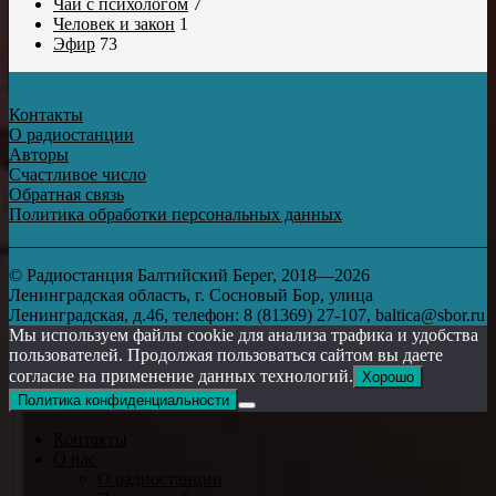
Чай с психологом
7
Человек и закон
1
Эфир
73
Контакты
О радиостанции
Авторы
Счастливое число
Обратная связь
Политика обработки персональных данных
© Радиостанция Балтийский Берег, 2018—2026
Ленинградская область, г. Сосновый Бор, улица
Ленинградская, д.46, телефон: 8 (81369) 27-107, baltica@sbor.ru
Мы используем файлы cookie для анализа трафика и удобства
пользователей. Продолжая пользоваться сайтом вы даете
согласие на применение данных технологий.
Хорошо
Политика конфиденциальности
Контакты
О нас
О радиостанции