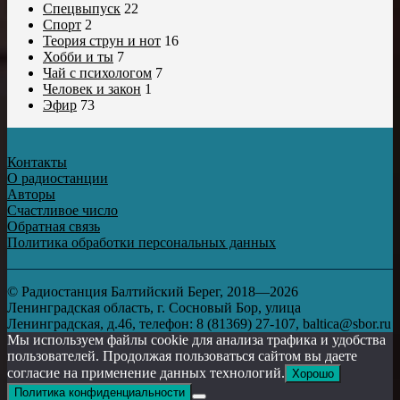
Спецвыпуск
22
Спорт
2
Теория струн и нот
16
Хобби и ты
7
Чай с психологом
7
Человек и закон
1
Эфир
73
Контакты
О радиостанции
Авторы
Счастливое число
Обратная связь
Политика обработки персональных данных
© Радиостанция Балтийский Берег, 2018—2026
Ленинградская область, г. Сосновый Бор, улица
Ленинградская, д.46, телефон: 8 (81369) 27-107, baltica@sbor.ru
Мы используем файлы cookie для анализа трафика и удобства
пользователей. Продолжая пользоваться сайтом вы даете
согласие на применение данных технологий.
Хорошо
Политика конфиденциальности