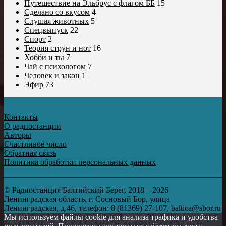
Путешествие на Эльбрус с флагом ББ
15
Сделано со вкусом
4
Слушая животных
5
Спецвыпуск
22
Спорт
2
Теория струн и нот
16
Хобби и ты
7
Чай с психологом
7
Человек и закон
1
Эфир
73
Контакты
О радиостанции
Авторы
Счастливое число
Обратная связь
Политика обработки персональных данных
© Радиостанция Балтийский Берег, 2018—2026
Ленинградская область, г. Сосновый Бор, улица
Ленинградская, д.46, телефон: 8 (81369) 27-107, baltica@sbor.ru
Мы используем файлы cookie для анализа трафика и удобства