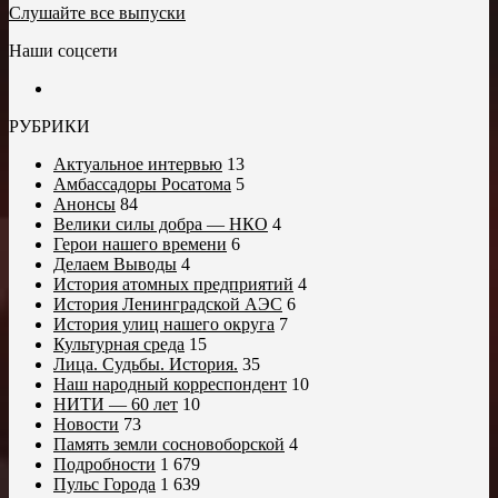
Слушайте все выпуски
Наши соцсети
РУБРИКИ
Актуальное интервью
13
Амбассадоры Росатома
5
Анонсы
84
Велики силы добра — НКО
4
Герои нашего времени
6
Делаем Выводы
4
История атомных предприятий
4
История Ленинградской АЭС
6
История улиц нашего округа
7
Культурная среда
15
Лица. Судьбы. История.
35
Наш народный корреспондент
10
НИТИ — 60 лет
10
Новости
73
Память земли сосновоборской
4
Подробности
1 679
Пульс Города
1 639