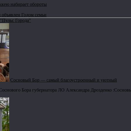
ккею набирает обороты
д объявлен Годом семьи
"Пульс Города"
Сосновый Бор — самый благоустроенный и уютный
Соснового Бора губернатора ЛО Александра Дрозденко :Соснов