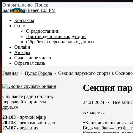
Открыть меню
Поиск
Балтийский Берег 103 FM
Контакты
О нас
О радиостанции
Противодействие коррупции
Обработка персональных данных
Онлайн
Авторы
Счастливое число
Обратная связь
Главная
›
Пульс Города
›
Секция парусного спорта в Соснов
Секция пар
Слушайте радио онлайн,
передавайте приветы
24.01.2024
·
Все запи
друзьям.
Ах море …
23-103
- прямой эфир
«Капитан, капитан, улы
20-133
- рекламный отдел
Ведь улыбка — это флаг
27-107
- редакция