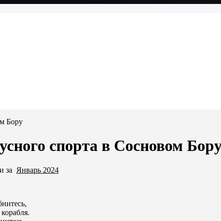
ом Бору
усного спорта в Сосновом Бор
си за
Январь 2024
бнитесь,
 корабля.