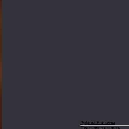
Руфина Еникеева
Предыдущая запись