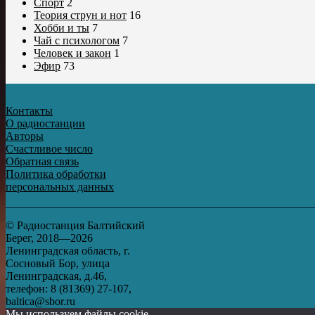
Спорт
2
Теория струн и нот
16
Хобби и ты
7
Чай с психологом
7
Человек и закон
1
Эфир
73
Контакты
О радиостанции
Авторы
Счастливое число
Обратная связь
Политика обработки
персональных данных
© Радиостанция Балтийский
Берег, 2018—2026
Ленинградская область, г.
Сосновый Бор, улица
Ленинградская, д.46,
телефон: 8 (81369) 27-107,
baltica@sbor.ru
Мы используем файлы cookie