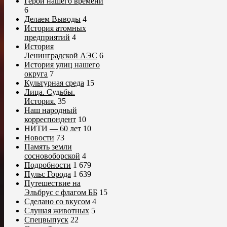
Герои нашего времени
6
Делаем Выводы
4
История атомных
предприятий
4
История
Ленинградской АЭС
6
История улиц нашего
округа
7
Культурная среда
15
Лица. Судьбы.
История.
35
Наш народный
корреспондент
10
НИТИ — 60 лет
10
Новости
73
Память земли
сосновоборской
4
Подробности
1 679
Пульс Города
1 639
Путешествие на
Эльбрус с флагом ББ
15
Сделано со вкусом
4
Слушая животных
5
Спецвыпуск
22