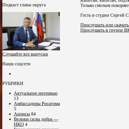
Капитан, капитан, подтя
Подкаст главы округа
Только смелым покоряют
Гость в студии Сергей 
Прослушать или скачать
Прослушать в группе ВК
Слушайте все выпуски
Наши соцсети
РУБРИКИ
Актуальное интервью
13
Амбассадоры Росатома
5
Анонсы
84
Велики силы добра —
НКО
4