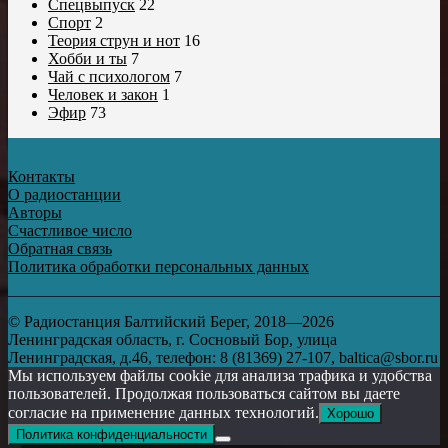
Спецвыпуск
22
Спорт
2
Теория струн и нот
16
Хобби и ты
7
Чай с психологом
7
Человек и закон
1
Эфир
73
Контакты
О радиостанции
Авторы
Счастливое число
Обратная связь
Политика обработки персональных данных
© Радиостанция Балтийский Берег, 2018—2026
Ленинградская область, г. Сосновый Бор, улица
Ленинградская, д.46, телефон: 8 (81369) 27-107, baltica@sbor.ru
Мы используем файлы cookie для анализа трафика и удобства
пользователей. Продолжая пользоваться сайтом вы даете
согласие на применение данных технологий.
Хорошо
Политика конфиденциальности