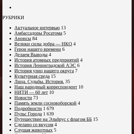
РУБРИКИ
Актуальное интервью
13
Амбассадоры Росатома
5
Анонсы
84
Велики силы добра — НКО
4
Герои нашего времени
6
Делаем Выводы
4
История атомных предприятий
4
История Ленинградской АЭС
6
История улиц нашего округа
7
Культурная среда
15
Лица. Судьбы. История.
35
Наш народный корреспондент
10
НИТИ — 60 лет
10
Новости
73
Память земли сосновоборской
4
Подробности
1 679
Пульс Города
1 639
Путешествие на Эльбрус с флагом ББ
15
Сделано со вкусом
4
Слушая животных
5