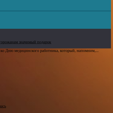
горожанам значимый подарок
ко Дню медицинского работника, который, напомним,...
лась