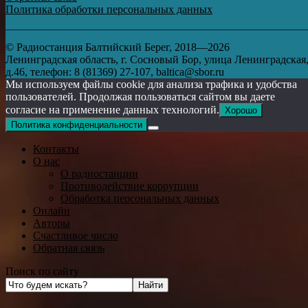
Политика обработки персональных данных
© Радиостанция Балтийский Берег, 2018—2026
Ленинградская область, г. Сосновый Бор, улица Ленинградская
д.46, телефон: 8 (81369) 27-107, baltica@sbor.ru
Мы используем файлы cookie для анализа трафика и удобства
пользователей. Продолжая пользоваться сайтом вы даете
согласие на применение данных технологий.
Хорошо
Политика конфиденциальности
Контакты
О нас
О радиостанции
Противодействие коррупции
Обработка персональных данных
Онлайн
Авторы
Счастливое число
Обратная связь
Поиск по сайту