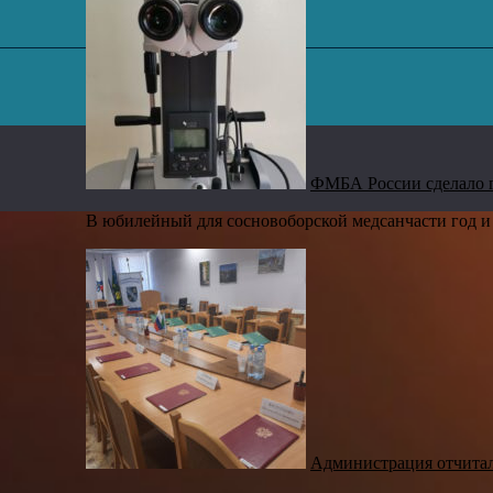
,
ФМБА России сделало 
В юбилейный для сосновоборской медсанчасти год и 
Администрация отчита