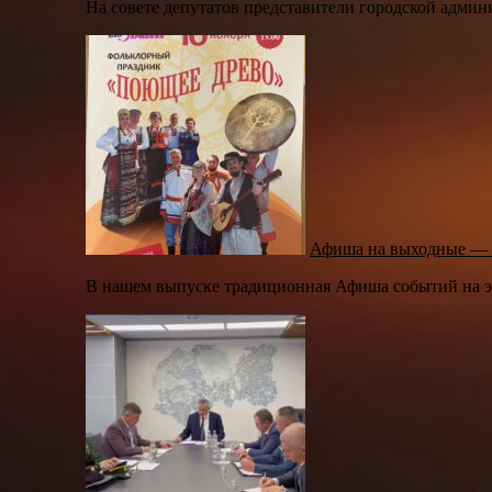
На совете депутатов представители городской админ
Афиша на выходные — 1
В нашем выпуске традиционная Афиша событий на эт