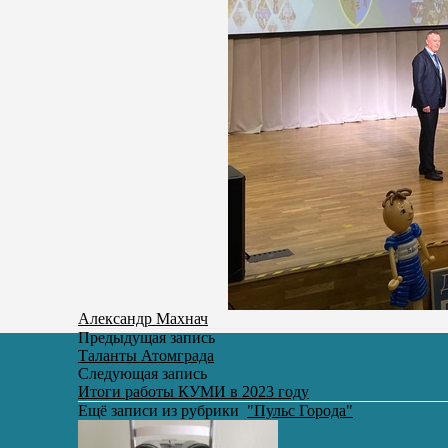
Александр Махнач
Предыдущая запись
Таланты Атомграда
Следующая запись
Итоги работы КУМИ в 2023 году
Ещё записи из рубрики
"Пульс Города"