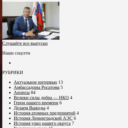
Слушайте все выпуски
Наши соцсети
РУБРИКИ
Актуальное интервью
13
Амбассадоры Росатома
5
Анонсы
84
Велики силы добра — НКО
4
Герои нашего времени
6
Делаем Выводы
4
История атомных предприятий
4
История Ленинградской АЭС
6
История улиц нашего округа
7