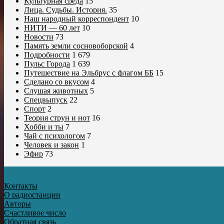
Культурная среда
15
Лица. Судьбы. История.
35
Наш народный корреспондент
10
НИТИ — 60 лет
10
Новости
73
Память земли сосновоборской
4
Подробности
1 679
Пульс Города
1 639
Путешествие на Эльбрус с флагом ББ
15
Сделано со вкусом
4
Слушая животных
5
Спецвыпуск
22
Спорт
2
Теория струн и нот
16
Хобби и ты
7
Чай с психологом
7
Человек и закон
1
Эфир
73
Контакты
О радиостанции
Авторы
Счастливое число
Обратная связь