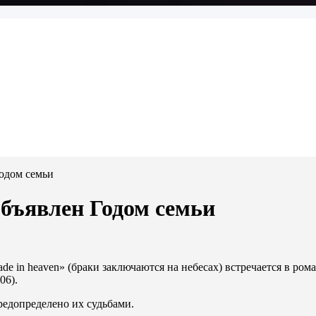
Годом семьи
объявлен Годом семьи
de in heaven» (браки заключаются на небесах) встречается в рома
06).
редопределено их судьбами.