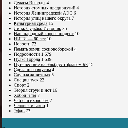
Делаем Выводы
4
История атомных предприятий
4
История Ленинградской АЭС
6
История улиц нашего округа
7
Культурная среда
15
Лица. Судьбы. История.
35
Наш народный корреспондент
10
НИТИ — 60 лет
10
Новости
73
Память земли сосновоборской
4
Подробности
1 679
Пульс Города
1 639
Путешествие на Эльбрус с флагом ББ
15
Сделано со вкусом
4
Слушая животных
5
Спецвыпуск
22
Спорт
2
Теория струн и нот
16
Хобби и ты
7
Чай с психологом
7
Человек и закон
1
Эфир
73