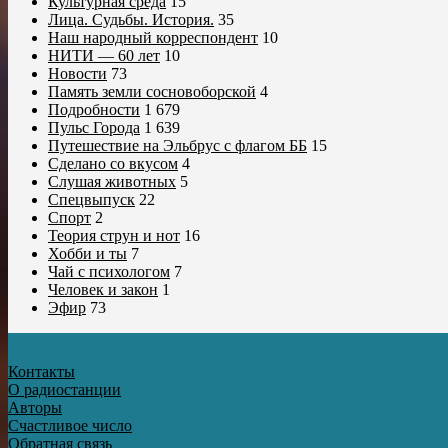
Культурная среда
15
Лица. Судьбы. История.
35
Наш народный корреспондент
10
НИТИ — 60 лет
10
Новости
73
Память земли сосновоборской
4
Подробности
1 679
Пульс Города
1 639
Путешествие на Эльбрус с флагом ББ
15
Сделано со вкусом
4
Слушая животных
5
Спецвыпуск
22
Спорт
2
Теория струн и нот
16
Хобби и ты
7
Чай с психологом
7
Человек и закон
1
Эфир
73
Контакты
О радиостанции
Авторы
Счастливое число
Обратная связь