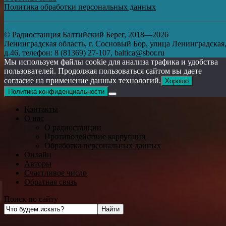
Политика обработки персональных данных
© Радиостанция Балтийский Берег, 2018—2026
Ленинградская область, г. Сосновый Бор, улица Ленинградская
д.46, телефон: 8 (81369) 27-107, baltica@sbor.ru
Мы используем файлы cookie для анализа трафика и удобства
пользователей. Продолжая пользоваться сайтом вы даете
согласие на применение данных технологий.
Хорошо
Политика конфиденциальности
Контакты
О нас
О радиостанции
Противодействие коррупции
Обработка персональных данных
Онлайн
Авторы
Счастливое число
Обратная связь
Поиск по сайту