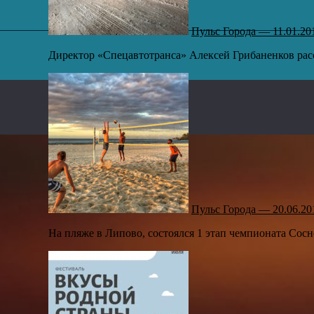
Пульс Города — 11.01.20
Директор «Спецавтотранса» Алексей Грибаненков расск
,
Пульс Города — 20.06.20
На пляже в Липово, состоялся 1 этап чемпионата Сосн