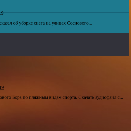
19
азал об уборке снега на улицах Соснового...
19
ового Бора по пляжным видам спорта. Скачать аудиофайл с...