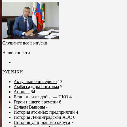
Слушайте все выпуски
Наши соцсети
РУБРИКИ
Актуальное интервью
13
Амбассадоры Росатома
5
Анонсы
84
Велики силы добра — НКО
4
Герои нашего времени
6
Делаем Выводы
4
История атомных предприятий
4
История Ленинградской АЭС
6
История улиц нашего округа
7