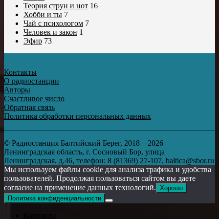
Теория струн и нот
16
Хобби и ты
7
Чай с психологом
7
Человек и закон
1
Эфир
73
Контакты
О радиостанции
Авторы
Счастливое число
Обратная связь
Политика обработки персональных данных
© Радиостанция Балтийский Берег, 2018—2026
Ленинградская область, г. Сосновый Бор, улица
Ленинградская, д.46, телефон: 8 (81369) 27-107, baltica@sbor.ru
Мы используем файлы cookie для анализа трафика и удобства
пользователей. Продолжая пользоваться сайтом вы даете
согласие на применение данных технологий.
Хорошо
Политика конфиденциальности
Контакты