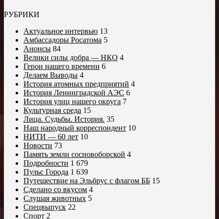
РУБРИКИ
Актуальное интервью
13
Амбассадоры Росатома
5
Анонсы
84
Велики силы добра — НКО
4
Герои нашего времени
6
Делаем Выводы
4
История атомных предприятий
4
История Ленинградской АЭС
6
История улиц нашего округа
7
Культурная среда
15
Лица. Судьбы. История.
35
Наш народный корреспондент
10
НИТИ — 60 лет
10
Новости
73
Память земли сосновоборской
4
Подробности
1 679
Пульс Города
1 639
Путешествие на Эльбрус с флагом ББ
15
Сделано со вкусом
4
Слушая животных
5
Спецвыпуск
22
Спорт
2