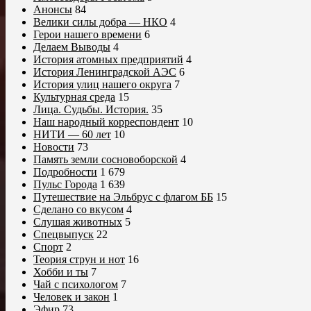
Анонсы
84
Велики силы добра — НКО
4
Герои нашего времени
6
Делаем Выводы
4
История атомных предприятий
4
История Ленинградской АЭС
6
История улиц нашего округа
7
Культурная среда
15
Лица. Судьбы. История.
35
Наш народный корреспондент
10
НИТИ — 60 лет
10
Новости
73
Память земли сосновоборской
4
Подробности
1 679
Пульс Города
1 639
Путешествие на Эльбрус с флагом ББ
15
Сделано со вкусом
4
Слушая животных
5
Спецвыпуск
22
Спорт
2
Теория струн и нот
16
Хобби и ты
7
Чай с психологом
7
Человек и закон
1
Эфир
73