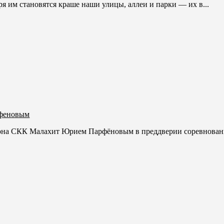
ря им становятся краше наши улицы, аллеи и парки — их в...
рфеновым
лона СКК Малахит Юрием Парфёновым в преддверии соревновани