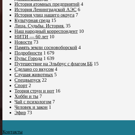
История атомных предприятий
4
История Ленинградской АЭС
6
История улиц нашего округа
7
Культурная среда
15
Лица. Судьбы. История.
35
Наш народный корреспондент
10
НИТИ — 60 лет
10
Новости
73
Память земли сосновоборской
4
Подробности
1 679
Пульс Города
1 639
Путешествие на Эльбрус с флагом ББ
15
Сделано со вкусом
4
Слушая животных
5
Спецвыпуск
22
Спорт
2
Теория струн и нот
16
Хобби и ты
7
Чай с психологом
7
Человек и закон
1
Эфир
73
Контакты