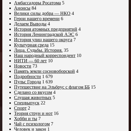
Амбассадоры Росатома
5
Анонсы
84
Велики силы добра — НКО
4
Герои нашего времени
6
Делаем Выводы
4
История атомных предприятий
4
История Ленинградской АЭС
6
История улиц нашего округа
7
Культурная среда
15
Лица. Судьбы. История.
35
Наш народный корреспондент
10
НИТИ — 60 лет
10
Новости
73
Память земли сосновоборской
4
Подробности
1 679
Пульс Города
1 639
Путешествие на Эльбрус с флагом ББ
15
Сделано со вкусом
4
Слушая животных
5
Спецвыпуск
22
Спорт
2
Теория струн и нот
16
Хобби и ты
7
Чай с психологом
7
Человек и закон
1