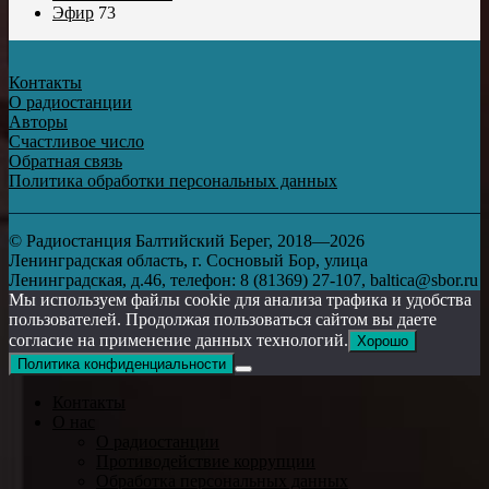
Эфир
73
Контакты
О радиостанции
Авторы
Счастливое число
Обратная связь
Политика обработки персональных данных
© Радиостанция Балтийский Берег, 2018—2026
Ленинградская область, г. Сосновый Бор, улица
Ленинградская, д.46, телефон: 8 (81369) 27-107, baltica@sbor.ru
Мы используем файлы cookie для анализа трафика и удобства
пользователей. Продолжая пользоваться сайтом вы даете
согласие на применение данных технологий.
Хорошо
Политика конфиденциальности
Контакты
О нас
О радиостанции
Противодействие коррупции
Обработка персональных данных