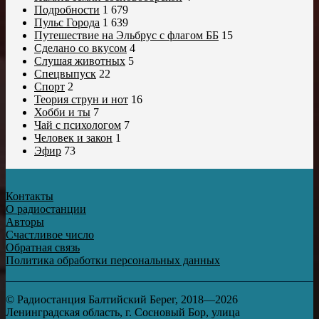
Подробности
1 679
Пульс Города
1 639
Путешествие на Эльбрус с флагом ББ
15
Сделано со вкусом
4
Слушая животных
5
Спецвыпуск
22
Спорт
2
Теория струн и нот
16
Хобби и ты
7
Чай с психологом
7
Человек и закон
1
Эфир
73
Контакты
О радиостанции
Авторы
Счастливое число
Обратная связь
Политика обработки персональных данных
© Радиостанция Балтийский Берег, 2018—2026
Ленинградская область, г. Сосновый Бор, улица