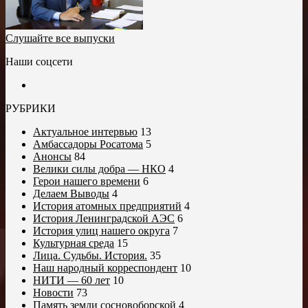
Слушайте все выпуски
Наши соцсети
РУБРИКИ
Актуальное интервью
13
Амбассадоры Росатома
5
Анонсы
84
Велики силы добра — НКО
4
Герои нашего времени
6
Делаем Выводы
4
История атомных предприятий
4
История Ленинградской АЭС
6
История улиц нашего округа
7
Культурная среда
15
Лица. Судьбы. История.
35
Наш народный корреспондент
10
НИТИ — 60 лет
10
Новости
73
Память земли сосновоборской
4