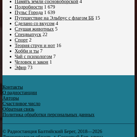
Память земли сосновоборской
4
Подробности
1 679
Пульс Города
1 639
Путешествие на Эльбрус с флагом ББ
15
Сделано со вкусом
4
Слушая животных
5
Спецвыпуск
22
Спорт
2
Теория струн и нот
16
Хобби и ты
7
Чай с психологом
7
Человек и закон
1
Эфир
73
Контакты
О радиостанции
Авторы
Счастливое число
Обратная связь
Политика обработки персональных данных
© Радиостанция Балтийский Берег, 2018—2026
Ленинградская область, г. Сосновый Бор, улица