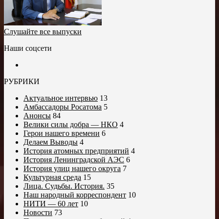
Слушайте все выпуски
Наши соцсети
РУБРИКИ
Актуальное интервью
13
Амбассадоры Росатома
5
Анонсы
84
Велики силы добра — НКО
4
Герои нашего времени
6
Делаем Выводы
4
История атомных предприятий
4
История Ленинградской АЭС
6
История улиц нашего округа
7
Культурная среда
15
Лица. Судьбы. История.
35
Наш народный корреспондент
10
НИТИ — 60 лет
10
Новости
73