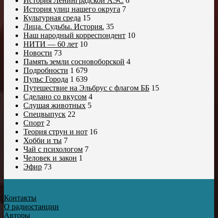
История Ленинградской АЭС
6
История улиц нашего округа
7
Культурная среда
15
Лица. Судьбы. История.
35
Наш народный корреспондент
10
НИТИ — 60 лет
10
Новости
73
Память земли сосновоборской
4
Подробности
1 679
Пульс Города
1 639
Путешествие на Эльбрус с флагом ББ
15
Сделано со вкусом
4
Слушая животных
5
Спецвыпуск
22
Спорт
2
Теория струн и нот
16
Хобби и ты
7
Чай с психологом
7
Человек и закон
1
Эфир
73
Контакты
О радиостанции
Авторы