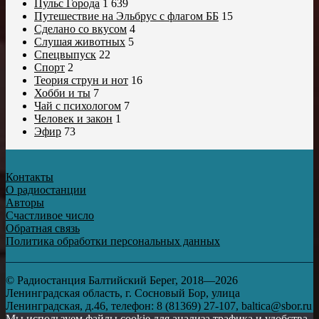
Пульс Города
1 639
Путешествие на Эльбрус с флагом ББ
15
Сделано со вкусом
4
Слушая животных
5
Спецвыпуск
22
Спорт
2
Теория струн и нот
16
Хобби и ты
7
Чай с психологом
7
Человек и закон
1
Эфир
73
Контакты
О радиостанции
Авторы
Счастливое число
Обратная связь
Политика обработки персональных данных
© Радиостанция Балтийский Берег, 2018—2026
Ленинградская область, г. Сосновый Бор, улица
Ленинградская, д.46, телефон: 8 (81369) 27-107, baltica@sbor.ru
Мы используем файлы cookie для анализа трафика и удобства