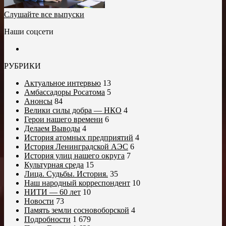
Слушайте все выпуски
Наши соцсети
РУБРИКИ
Актуальное интервью
13
Амбассадоры Росатома
5
Анонсы
84
Велики силы добра — НКО
4
Герои нашего времени
6
Делаем Выводы
4
История атомных предприятий
4
История Ленинградской АЭС
6
История улиц нашего округа
7
Культурная среда
15
Лица. Судьбы. История.
35
Наш народный корреспондент
10
НИТИ — 60 лет
10
Новости
73
Память земли сосновоборской
4
Подробности
1 679