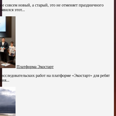
н не совсем новый, а старый, это не отменяет праздничного
явился этот...
Платформа Экостарт
 исследовательских работ на платформе «Экостарт» для ребят
вия...