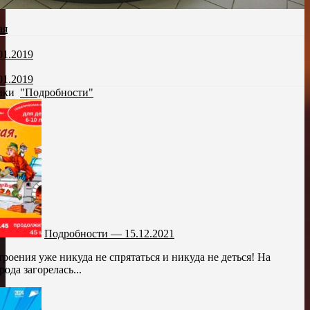
ая
01.2019
01.2019
рики
"Подробности"
Подробности — 15.12.2021
роения уже никуда не спрятаться и никуда не деться! На
ода загорелась...