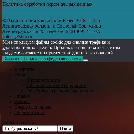
Политика обработки персональных данных
© Радиостанция Балтийский Берег, 2018—2026
Ленинградская область, г. Сосновый Бор, улица
Ленинградская, д.46, телефон: 8 (81369) 27-107,
baltica@sbor.ru
Мы используем файлы cookie для анализа трафика и
удобства пользователей. Продолжая пользоваться сайтом
вы даете согласие на применение данных технологий.
Хорошо
Политика конфиденциальности
Контакты
О нас
О радиостанции
Противодействие коррупции
Обработка персональных данных
Онлайн
Авторы
Счастливое число
Обратная связь
Поиск по сайту