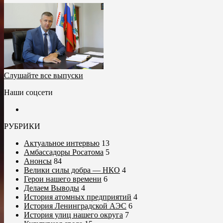
Слушайте все выпуски
Наши соцсети
РУБРИКИ
Актуальное интервью
13
Амбассадоры Росатома
5
Анонсы
84
Велики силы добра — НКО
4
Герои нашего времени
6
Делаем Выводы
4
История атомных предприятий
4
История Ленинградской АЭС
6
История улиц нашего округа
7