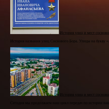
История улиц и мест сосново
История названия улиц Соснового Бора. Улицы на букву «
История улиц и мест сосново
Сегодня мы продолжаем наш цикл передач по истории наше