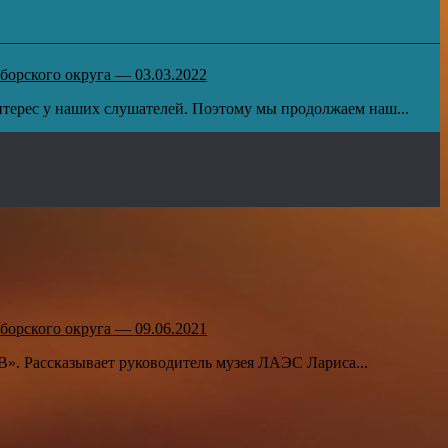
борского округа — 03.03.2022
терес у наших слушателей. Поэтому мы продолжаем наш...
борского округа — 09.06.2021
В». Рассказывает руководитель музея ЛАЭС Лариса...