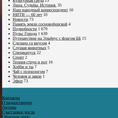
Культурная среда
15
Лица. Судьбы. История.
35
Наш народный корреспондент
10
НИТИ — 60 лет
10
Новости
73
Память земли сосновоборской
4
Подробности
1 679
Пульс Города
1 639
Путешествие на Эльбрус с флагом ББ
15
Сделано со вкусом
4
Слушая животных
5
Спецвыпуск
22
Спорт
2
Теория струн и нот
16
Хобби и ты
7
Чай с психологом
7
Человек и закон
1
Эфир
73
Контакты
О радиостанции
Авторы
Счастливое число
Обратная связь