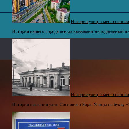
История улиц и мест сосново
История нашего города всегда вызывают неподдельный ин
История улиц и мест сосново
История названия улиц Соснового Бора. Улицы на букву «