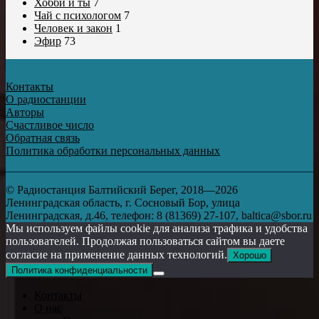
Хобби и ты
7
Чай с психологом
7
Человек и закон
1
Эфир
73
Контакты
О радиостанции
Авторы
Счастливое число
Обратная связь
Политика обработки персональных данных
© Радиостанция Балтийский Берег, 2018—2026
Ленинградская область, г. Сосновый Бор, улица
Ленинградская, д.46, телефон: 8 (81369) 27-107, baltica@sbor.ru
Мы используем файлы cookie для анализа трафика и удобства
пользователей. Продолжая пользоваться сайтом вы даете
согласие на применение данных технологий.
Хорошо
Политика конфиденциальности
Контакты
О нас