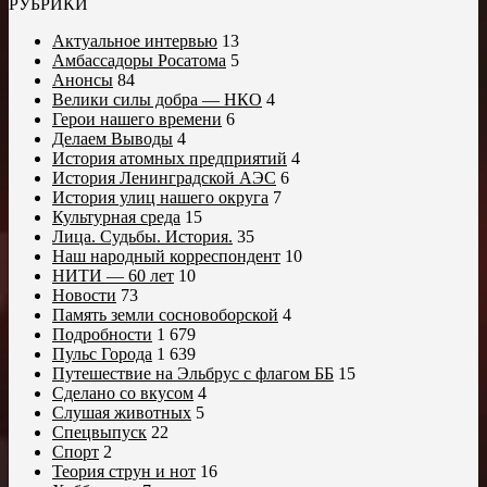
РУБРИКИ
Актуальное интервью
13
Амбассадоры Росатома
5
Анонсы
84
Велики силы добра — НКО
4
Герои нашего времени
6
Делаем Выводы
4
История атомных предприятий
4
История Ленинградской АЭС
6
История улиц нашего округа
7
Культурная среда
15
Лица. Судьбы. История.
35
Наш народный корреспондент
10
НИТИ — 60 лет
10
Новости
73
Память земли сосновоборской
4
Подробности
1 679
Пульс Города
1 639
Путешествие на Эльбрус с флагом ББ
15
Сделано со вкусом
4
Слушая животных
5
Спецвыпуск
22
Спорт
2
Теория струн и нот
16