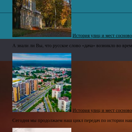
История улиц и мест сосново
А знали ли Вы, что русское слово «дача» возникло во вре
История улиц и мест сосново
Сегодня мы продолжаем наш цикл передач по истории наше