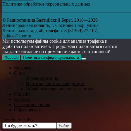
Политика обработки персональных данных
© Радиостанция Балтийский Берег, 2018—2026
Ленинградская область, г. Сосновый Бор, улица
Ленинградская, д.46, телефон: 8 (81369) 27-107,
baltica@sbor.ru
Мы используем файлы cookie для анализа трафика и
удобства пользователей. Продолжая пользоваться сайтом
вы даете согласие на применение данных технологий.
Хорошо
Политика конфиденциальности
Контакты
О нас
О радиостанции
Противодействие коррупции
Обработка персональных данных
Онлайн
Авторы
Счастливое число
Обратная связь
Поиск по сайту