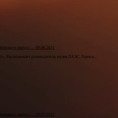
борского округа — 09.06.2021
В». Рассказывает руководитель музея ЛАЭС Лариса...
борского округа — 29.07.2021