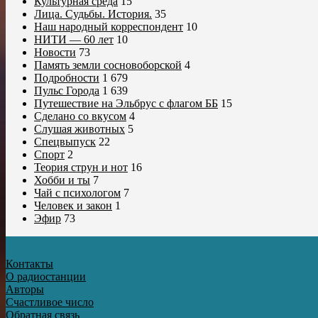
Культурная среда
15
Лица. Судьбы. История.
35
Наш народный корреспондент
10
НИТИ — 60 лет
10
Новости
73
Память земли сосновоборской
4
Подробности
1 679
Пульс Города
1 639
Путешествие на Эльбрус с флагом ББ
15
Сделано со вкусом
4
Слушая животных
5
Спецвыпуск
22
Спорт
2
Теория струн и нот
16
Хобби и ты
7
Чай с психологом
7
Человек и закон
1
Эфир
73
Контакты
О радиостанции
Авторы
Счастливое число
Обратная связь