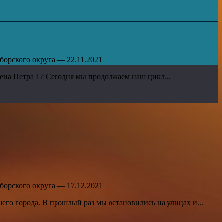
борского округа — 22.11.2021
мена Петра I ? Сегодня мы продолжаем наш цикл...
борского округа — 17.12.2021
го города. В прошлый раз мы остановились на улицах и...