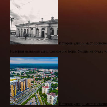
История улиц и мест сосново
История названия улиц Соснового Бора. Улицы на букву «
История улиц и мест сосново