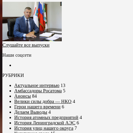
Слушайте все выпуски
Наши соцсети
РУБРИКИ
Актуальное интервью
13
Амбассадоры Росатома
5
Анонсы
84
Велики силы добра — НКО
4
Герои нашего времени
6
Делаем Выводы
4
История атомных предприятий
4
История Ленинградской АЭС
6
История улиц нашего округа
7