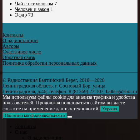
Чай с психологом
7
Человек и закон
1
Эфир
73
Контакты
О радиостанции
Авторы
Счастливое число
Обратная связь
Политика обработки персональных данных
© Радиостанция Балтийский Берег, 2018—2026
Ленинградская область, г. Сосновый Бор, улица
Ленинградская, д.46, телефон: 8 (81369) 27-107, baltica@sbor.ru
Мы используем файлы cookie для анализа трафика и удобства
пользователей. Продолжая пользоваться сайтом вы даете
согласие на применение данных технологий.
Хорошо
Политика конфиденциальности
Контакты
О нас
О радиостанции