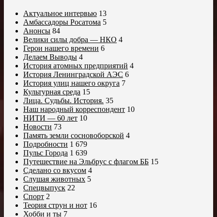
Актуальное интервью
13
Амбассадоры Росатома
5
Анонсы
84
Велики силы добра — НКО
4
Герои нашего времени
6
Делаем Выводы
4
История атомных предприятий
4
История Ленинградской АЭС
6
История улиц нашего округа
7
Культурная среда
15
Лица. Судьбы. История.
35
Наш народный корреспондент
10
НИТИ — 60 лет
10
Новости
73
Память земли сосновоборской
4
Подробности
1 679
Пульс Города
1 639
Путешествие на Эльбрус с флагом ББ
15
Сделано со вкусом
4
Слушая животных
5
Спецвыпуск
22
Спорт
2
Теория струн и нот
16
Хобби и ты
7