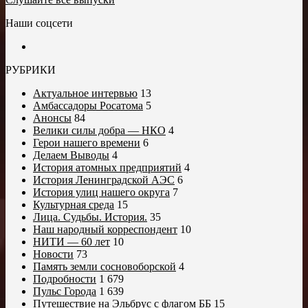
Наши соцсети
РУБРИКИ
Актуальное интервью
13
Амбассадоры Росатома
5
Анонсы
84
Велики силы добра — НКО
4
Герои нашего времени
6
Делаем Выводы
4
История атомных предприятий
4
История Ленинградской АЭС
6
История улиц нашего округа
7
Культурная среда
15
Лица. Судьбы. История.
35
Наш народный корреспондент
10
НИТИ — 60 лет
10
Новости
73
Память земли сосновоборской
4
Подробности
1 679
Пульс Города
1 639
Путешествие на Эльбрус с флагом ББ
15