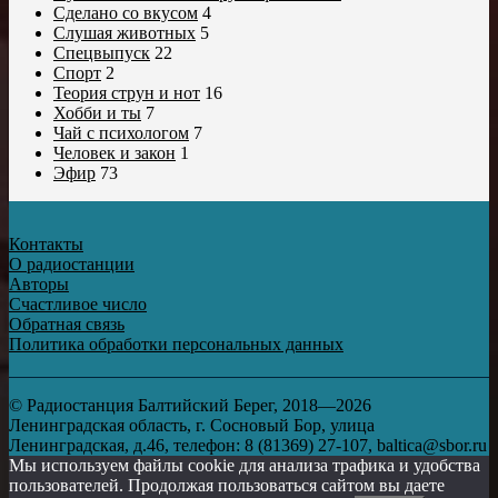
Сделано со вкусом
4
Слушая животных
5
Спецвыпуск
22
Спорт
2
Теория струн и нот
16
Хобби и ты
7
Чай с психологом
7
Человек и закон
1
Эфир
73
Контакты
О радиостанции
Авторы
Счастливое число
Обратная связь
Политика обработки персональных данных
© Радиостанция Балтийский Берег, 2018—2026
Ленинградская область, г. Сосновый Бор, улица
Ленинградская, д.46, телефон: 8 (81369) 27-107, baltica@sbor.ru
Мы используем файлы cookie для анализа трафика и удобства
пользователей. Продолжая пользоваться сайтом вы даете