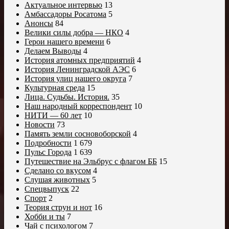
Актуальное интервью
13
Амбассадоры Росатома
5
Анонсы
84
Велики силы добра — НКО
4
Герои нашего времени
6
Делаем Выводы
4
История атомных предприятий
4
История Ленинградской АЭС
6
История улиц нашего округа
7
Культурная среда
15
Лица. Судьбы. История.
35
Наш народный корреспондент
10
НИТИ — 60 лет
10
Новости
73
Память земли сосновоборской
4
Подробности
1 679
Пульс Города
1 639
Путешествие на Эльбрус с флагом ББ
15
Сделано со вкусом
4
Слушая животных
5
Спецвыпуск
22
Спорт
2
Теория струн и нот
16
Хобби и ты
7
Чай с психологом
7