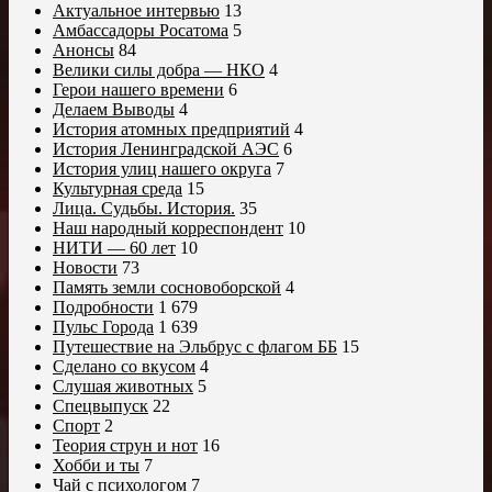
Актуальное интервью
13
Амбассадоры Росатома
5
Анонсы
84
Велики силы добра — НКО
4
Герои нашего времени
6
Делаем Выводы
4
История атомных предприятий
4
История Ленинградской АЭС
6
История улиц нашего округа
7
Культурная среда
15
Лица. Судьбы. История.
35
Наш народный корреспондент
10
НИТИ — 60 лет
10
Новости
73
Память земли сосновоборской
4
Подробности
1 679
Пульс Города
1 639
Путешествие на Эльбрус с флагом ББ
15
Сделано со вкусом
4
Слушая животных
5
Спецвыпуск
22
Спорт
2
Теория струн и нот
16
Хобби и ты
7
Чай с психологом
7