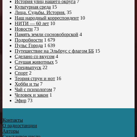
История улиц нашего округа
7
Культурная среда
15
Лица. Судьбы. История.
35
Наш народный корреспондент
10
НИТИ — 60 лет
10
Новости
73
Память земли сосновоборской
4
Подробности
1 679
Пульс Города
1 639
Путешествие на Эльбрус с флагом ББ
15
Сделано со вкусом
4
Слушая животных
5
Спецвыпуск
22
Спорт
2
Теория струн и нот
16
Хобби и ты
7
Чай с психологом
7
Человек и закон
1
Эфир
73
Контакты
О радиостанции
Авторы
Счастливое число