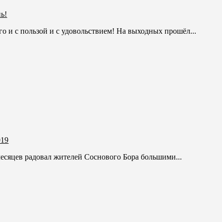
ь!
его и с пользой и с удовольствием! На выходных прошёл...
019
месяцев радовал жителей Соснового Бора большими...