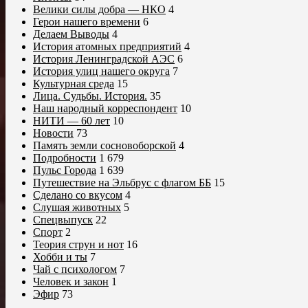
Велики силы добра — НКО
4
Герои нашего времени
6
Делаем Выводы
4
История атомных предприятий
4
История Ленинградской АЭС
6
История улиц нашего округа
7
Культурная среда
15
Лица. Судьбы. История.
35
Наш народный корреспондент
10
НИТИ — 60 лет
10
Новости
73
Память земли сосновоборской
4
Подробности
1 679
Пульс Города
1 639
Путешествие на Эльбрус с флагом ББ
15
Сделано со вкусом
4
Слушая животных
5
Спецвыпуск
22
Спорт
2
Теория струн и нот
16
Хобби и ты
7
Чай с психологом
7
Человек и закон
1
Эфир
73