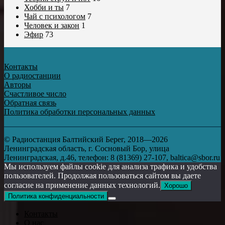
Хобби и ты
7
Чай с психологом
7
Человек и закон
1
Эфир
73
Контакты
О радиостанции
Авторы
Счастливое число
Обратная связь
Политика обработки персональных данных
© Радиостанция Балтийский Берег, 2018—2026
Ленинградская область, г. Сосновый Бор, улица
Ленинградская, д.46, телефон: 8 (81369) 27-107, baltica@sbor.ru
Мы используем файлы cookie для анализа трафика и удобства
пользователей. Продолжая пользоваться сайтом вы даете
согласие на применение данных технологий.
Хорошо
Политика конфиденциальности
Контакты
О нас