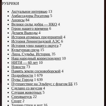
РУБРИКИ
Актуальное интервью
13
Амбассадоры Росатома
5
Анонсы
84
Велики силы добра — НКО
4
Герои нашего времени
6
Делаем Выводы
4
История атомных предприятий
4
История Ленинградской АЭС
6
История улиц нашего округа
7
Культурная среда
15
Лица. Судьбы. История.
35
Наш народный корреспондент
10
НИТИ — 60 лет
10
Новости
73
Память земли сосновоборской
4
Подробности
1 679
Пульс Города
1 639
Путешествие на Эльбрус с флагом ББ
15
Сделано со вкусом
4
Слушая животных
5
Спецвыпуск
22
Спорт
2
Теория струн и нот
16