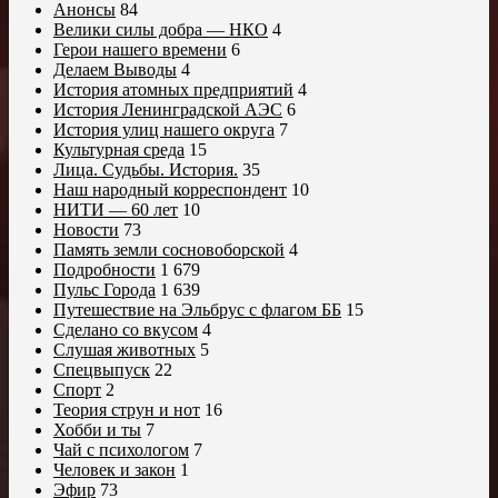
Анонсы
84
Велики силы добра — НКО
4
Герои нашего времени
6
Делаем Выводы
4
История атомных предприятий
4
История Ленинградской АЭС
6
История улиц нашего округа
7
Культурная среда
15
Лица. Судьбы. История.
35
Наш народный корреспондент
10
НИТИ — 60 лет
10
Новости
73
Память земли сосновоборской
4
Подробности
1 679
Пульс Города
1 639
Путешествие на Эльбрус с флагом ББ
15
Сделано со вкусом
4
Слушая животных
5
Спецвыпуск
22
Спорт
2
Теория струн и нот
16
Хобби и ты
7
Чай с психологом
7
Человек и закон
1
Эфир
73