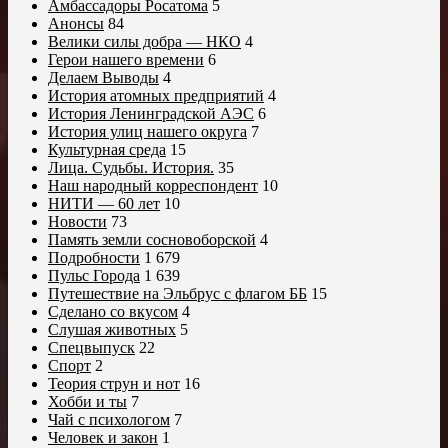
Амбассадоры Росатома
5
Анонсы
84
Велики силы добра — НКО
4
Герои нашего времени
6
Делаем Выводы
4
История атомных предприятий
4
История Ленинградской АЭС
6
История улиц нашего округа
7
Культурная среда
15
Лица. Судьбы. История.
35
Наш народный корреспондент
10
НИТИ — 60 лет
10
Новости
73
Память земли сосновоборской
4
Подробности
1 679
Пульс Города
1 639
Путешествие на Эльбрус с флагом ББ
15
Сделано со вкусом
4
Слушая животных
5
Спецвыпуск
22
Спорт
2
Теория струн и нот
16
Хобби и ты
7
Чай с психологом
7
Человек и закон
1