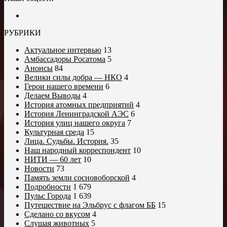
РУБРИКИ
Актуальное интервью
13
Амбассадоры Росатома
5
Анонсы
84
Велики силы добра — НКО
4
Герои нашего времени
6
Делаем Выводы
4
История атомных предприятий
4
История Ленинградской АЭС
6
История улиц нашего округа
7
Культурная среда
15
Лица. Судьбы. История.
35
Наш народный корреспондент
10
НИТИ — 60 лет
10
Новости
73
Память земли сосновоборской
4
Подробности
1 679
Пульс Города
1 639
Путешествие на Эльбрус с флагом ББ
15
Сделано со вкусом
4
Слушая животных
5