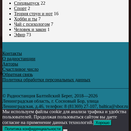
Спецвыпуск
22
Спорт
2
Теория струн и нот
16
Хобби и ты
7
Чай с психологом
7
Человек и закон
1
Эфир
73
Контакты
О радиостанции
Авторы
Счастливое число
Обратная связь
Политика обработки персональных данных
© Радиостанция Балтийский Берег, 2018—2026
Ленинградская область, г. Сосновый Бор, улица
Ленинградская, д.46, телефон: 8 (81369) 27-107, baltica@sbor.ru
Мы используем файлы cookie для анализа трафика и удобства
пользователей. Продолжая пользоваться сайтом вы даете
согласие на применение данных технологий.
Хорошо
Политика конфиденциальности