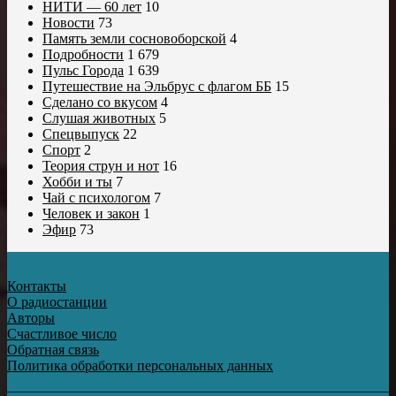
НИТИ — 60 лет
10
Новости
73
Память земли сосновоборской
4
Подробности
1 679
Пульс Города
1 639
Путешествие на Эльбрус с флагом ББ
15
Сделано со вкусом
4
Слушая животных
5
Спецвыпуск
22
Спорт
2
Теория струн и нот
16
Хобби и ты
7
Чай с психологом
7
Человек и закон
1
Эфир
73
Контакты
О радиостанции
Авторы
Счастливое число
Обратная связь
Политика обработки персональных данных