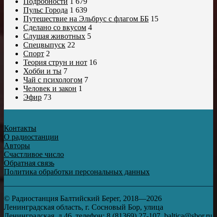
Подробности
1 679
Пульс Города
1 639
Путешествие на Эльбрус с флагом ББ
15
Сделано со вкусом
4
Слушая животных
5
Спецвыпуск
22
Спорт
2
Теория струн и нот
16
Хобби и ты
7
Чай с психологом
7
Человек и закон
1
Эфир
73
Контакты
О радиостанции
Авторы
Счастливое число
Обратная связь
Политика обработки персональных данных
© Радиостанция Балтийский Берег, 2018—2026
Ленинградская область, г. Сосновый Бор, улица
Ленинградская, д.46, телефон: 8 (81369) 27-107, baltica@sbor.ru