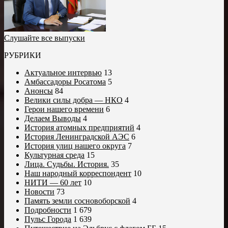
Слушайте все выпуски
РУБРИКИ
Актуальное интервью
13
Амбассадоры Росатома
5
Анонсы
84
Велики силы добра — НКО
4
Герои нашего времени
6
Делаем Выводы
4
История атомных предприятий
4
История Ленинградской АЭС
6
История улиц нашего округа
7
Культурная среда
15
Лица. Судьбы. История.
35
Наш народный корреспондент
10
НИТИ — 60 лет
10
Новости
73
Память земли сосновоборской
4
Подробности
1 679
Пульс Города
1 639