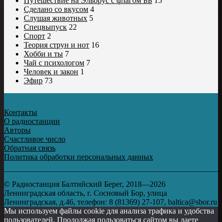
Путешествие на Эльбрус с флагом ББ
15
Сделано со вкусом
4
Слушая животных
5
Спецвыпуск
22
Спорт
2
Теория струн и нот
16
Хобби и ты
7
Чай с психологом
7
Человек и закон
1
Эфир
73
Контакты
О радиостанции
Авторы
Счастливое число
Обратная связь
Политика обработки персональных данных
© Радиостанция Балтийский Берег, 2018—2026
Ленинградская область, г. Сосновый Бор, улица
Ленинградская, д.46, телефон: 8 (81369) 27-107, baltica@sbor.ru
Мы используем файлы cookie для анализа трафика и удобства
пользователей. Продолжая пользоваться сайтом вы даете